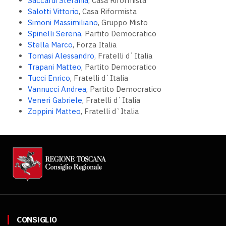
Saccardi Stefania
, Casa Riformista
Salotti Vittorio
, Casa Riformista
Simoni Massimiliano
, Gruppo Misto
Spinelli Serena
, Partito Democratico
Stella Marco
, Forza Italia
Tomasi Alessandro
, Fratelli d`Italia
Trapani Matteo
, Partito Democratico
Tucci Enrico
, Fratelli d`Italia
Vannucci Andrea
, Partito Democratico
Veneri Gabriele
, Fratelli d`Italia
Zoppini Matteo
, Fratelli d`Italia
CONSIGLIO