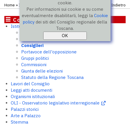
cookie.
Home
»
Istituzione
» Consiglieri
Indietro
Per informazioni sui cookie e su come
eventualmente disabilitarli, leggi la
Cookie
Consiglio
policy
dei siti del Consiglio regionale della
Istituzione
Toscana.
Presidente
Ufficio di Presidenza
Consiglieri
Portavoce dell'opposizione
Gruppi politici
Commissioni
Giunta delle elezioni
Statuto della Regione Toscana
Lavori del Consiglio
Leggi atti documenti
Organismi istituzionali
OLI - Osservatorio legislativo interregionale
Palazzi storici
Arte a Palazzo
Stemma