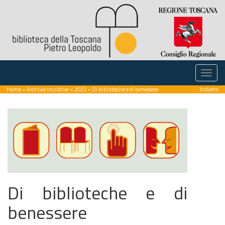
Home
»
Archivio iniziative
»
2023
» Di biblioteche e di benessere
Indietro
Di biblioteche e di
benessere