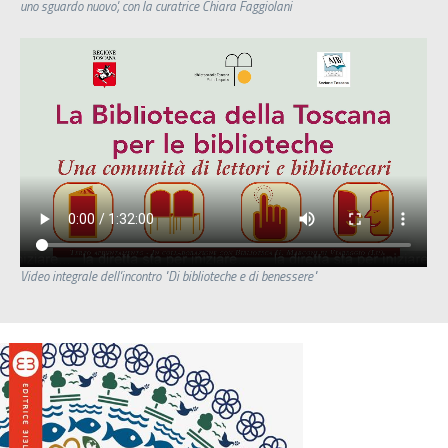
uno sguardo nuovo', con la curatrice Chiara Faggiolani
Video integrale dell'incontro "Di biblioteche e di benessere"