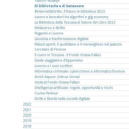
Yiadom-Boakye
Di biblioteche e di benessere
#Internet&Diritto. Il futuro in biblioteca 2023
Lavoro e lavoratori tra algoritmi e gig economy
La Biblioteca della Toscana al Salone del Libro 2023
Metaverso e diritto
Paganini e Livorno
Giustizia e trasformazione digitale
Palazzi aperti. Il quotidiano e il meraviglioso nel palazzo
Cerretani di Firenze
Il cuore in Toscana : il Fondo Oriana Fallaci
Dante viaggiatore d'Appennino
Livorno e i suoi scrittori
Informatica criminale: cybercrimes e informatica forense
Anish Kapoor. Untrue Unreal
Visita al Fondo Oriana Fallaci
Intelligenza artificiale: regole, opportunità e rischi
Cucina Parkour
Diritti e libertà nella società digitale
2022
2021
2020
2019
2018