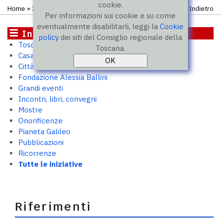
cookie.
Home
» Iniziative
Indietro
Per informazioni sui cookie e su come
eventualmente disabilitarli, leggi la
Cookie
Iniziative
policy
dei siti del Consiglio regionale della
Toscana 2050
Toscana.
Casa Toscana. Outpost per PMI
Città murate
Fondazione Alessia Ballini
Grandi eventi
Incontri, libri, convegni
Mostre
Onorificenze
Pianeta Galileo
Pubblicazioni
Ricorrenze
Tutte le iniziative
Riferimenti