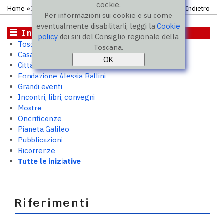
cookie.
Home
» Iniziative
Indietro
Per informazioni sui cookie e su come
eventualmente disabilitarli, leggi la
Cookie
Iniziative
policy
dei siti del Consiglio regionale della
Toscana 2050
Toscana.
Casa Toscana. Outpost per PMI
Città murate
Fondazione Alessia Ballini
Grandi eventi
Incontri, libri, convegni
Mostre
Onorificenze
Pianeta Galileo
Pubblicazioni
Ricorrenze
Tutte le iniziative
Riferimenti