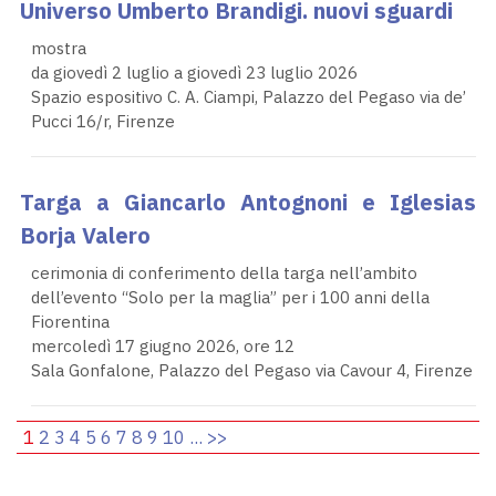
Universo Umberto Brandigi. nuovi sguardi
mostra
da giovedì 2 luglio a giovedì 23 luglio 2026
Spazio espositivo C. A. Ciampi, Palazzo del Pegaso via de’
Pucci 16/r, Firenze
Targa a Giancarlo Antognoni e Iglesias
Borja Valero
cerimonia di conferimento della targa nell’ambito
dell’evento “Solo per la maglia” per i 100 anni della
Fiorentina
mercoledì 17 giugno 2026, ore 12
Sala Gonfalone, Palazzo del Pegaso via Cavour 4, Firenze
1
2
3
4
5
6
7
8
9
10
...
>>