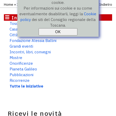
cookie.
Home
» Iniziative
Indietro
Per informazioni sui cookie e su come
eventualmente disabilitarli, leggi la
Cookie
Iniziative
policy
dei siti del Consiglio regionale della
Toscana 2050
Toscana.
Casa Toscana. Outpost per PMI
Città murate
Fondazione Alessia Ballini
Grandi eventi
Incontri, libri, convegni
Mostre
Onorificenze
Pianeta Galileo
Pubblicazioni
Ricorrenze
Tutte le iniziative
Ricevi le novità