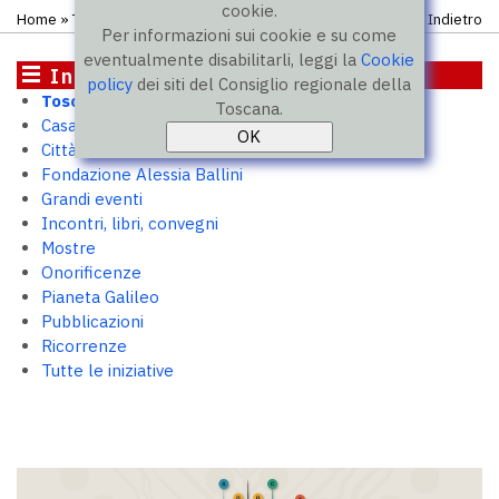
cookie.
Home
» Toscana 2050
Indietro
Per informazioni sui cookie e su come
eventualmente disabilitarli, leggi la
Cookie
Iniziative
policy
dei siti del Consiglio regionale della
Toscana 2050
Toscana.
Casa Toscana. Outpost per PMI
Città murate
Fondazione Alessia Ballini
Grandi eventi
Incontri, libri, convegni
Mostre
Onorificenze
Pianeta Galileo
Pubblicazioni
Ricorrenze
Tutte le iniziative