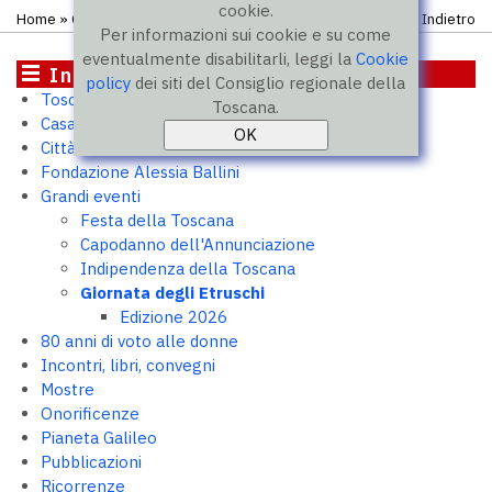
cookie.
Home
»
Grandi eventi
» Giornata degli Etruschi
Indietro
Per informazioni sui cookie e su come
eventualmente disabilitarli, leggi la
Cookie
Iniziative
policy
dei siti del Consiglio regionale della
Toscana 2050
Toscana.
Casa Toscana. Outpost per PMI
Città murate
Fondazione Alessia Ballini
Grandi eventi
Festa della Toscana
Capodanno dell'Annunciazione
Indipendenza della Toscana
Giornata degli Etruschi
Edizione 2026
80 anni di voto alle donne
Incontri, libri, convegni
Mostre
Onorificenze
Pianeta Galileo
Pubblicazioni
Ricorrenze