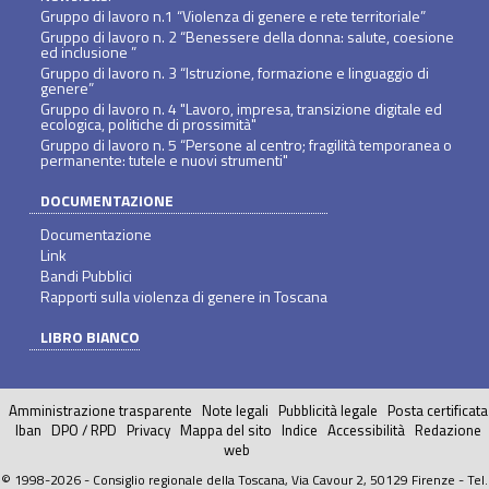
Gruppo di lavoro n.1 “Violenza di genere e rete territoriale”
Gruppo di lavoro n. 2 “Benessere della donna: salute, coesione
ed inclusione ”
Gruppo di lavoro n. 3 “Istruzione, formazione e linguaggio di
genere”
Gruppo di lavoro n. 4 "Lavoro, impresa, transizione digitale ed
ecologica, politiche di prossimità"
Gruppo di lavoro n. 5 “Persone al centro; fragilità temporanea o
permanente: tutele e nuovi strumenti"
DOCUMENTAZIONE
Documentazione
Link
Bandi Pubblici
Rapporti sulla violenza di genere in Toscana
LIBRO BIANCO
Amministrazione trasparente
Note legali
Pubblicità legale
Posta certificata
Iban
DPO / RPD
Privacy
Mappa del sito
Indice
Accessibilità
Redazione
web
© 1998-2026 - Consiglio regionale della Toscana, Via Cavour 2, 50129 Firenze - Tel.