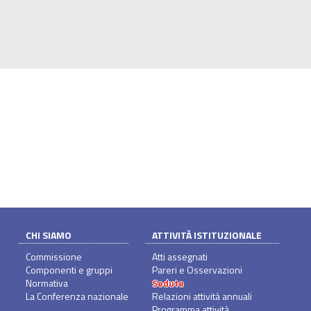
CHI SIAMO
ATTIVITÀ ISTITUZIONALE
Commissione
Atti assegnati
Componenti e gruppi
Pareri e Osservazioni
Normativa
Sedute
La Conferenza nazionale
Relazioni attività annuali
Programma attività