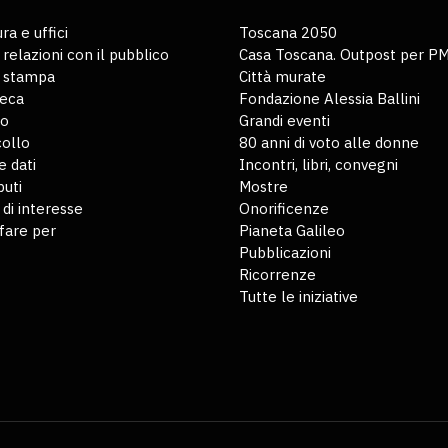
ra e uffici
Toscana 2050
 relazioni con il pubblico
Casa Toscana. Outpost per P
o stampa
Città murate
teca
Fondazione Alessia Ballini
io
Grandi eventi
ollo
80 anni di voto alle donne
 dati
Incontri, libri, convegni
buti
Mostre
 di interesse
Onorificenze
fare per
Pianeta Galileo
Pubblicazioni
Ricorrenze
Tutte le iniziative