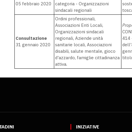
05 febbraio 2020
categoria - Organizzazioni
sost
sindacali regionali
tosc
Ordini professionali,
Associazioni Enti Locali,
Prop
Organizzazioni sindacali
CONS
Consultazione
regionali, Aziende unità
414 
31 gennaio 2020
sanitarie locali, Associazioni
dell
disabili, salute mentale, gioco
genn
d'azzardo, famiglie cittadinanza
titol
attiva.
TADINI
INIZIATIVE