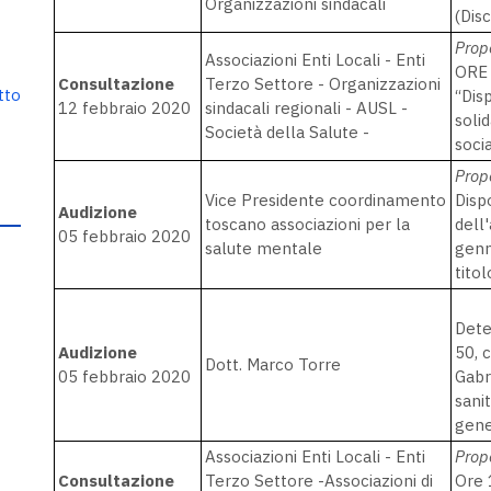
Organizzazioni sindacali
(Disc
Prop
Associazioni Enti Locali - Enti
ORE 
Consultazione
Terzo Settore - Organizzazioni
tto
“Dis
12 febbraio 2020
sindacali regionali - AUSL -
soli
Società della Salute -
soci
Prop
Vice Presidente coordinamento
Disp
Audizione
toscano associazioni per la
dell
05 febbraio 2020
salute mentale
genn
titol
Dete
Audizione
50, 
Dott. Marco Torre
05 febbraio 2020
Gabr
sani
gene
Associazioni Enti Locali - Enti
Prop
Consultazione
Terzo Settore -Associazioni di
Ore 