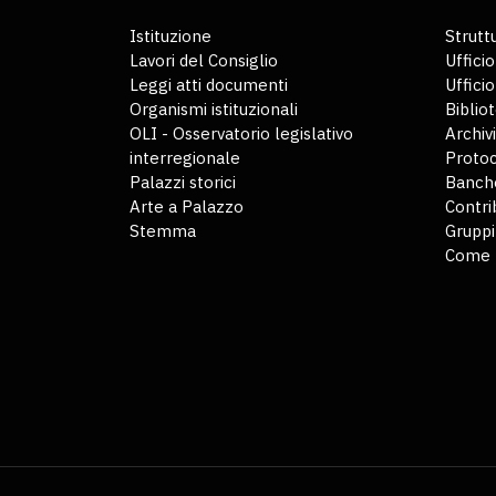
Istituzione
Struttu
Lavori del Consiglio
Ufficio
Leggi atti documenti
Uffici
Organismi istituzionali
Biblio
OLI - Osservatorio legislativo
Archiv
interregionale
Protoc
Palazzi storici
Banche
Arte a Palazzo
Contri
Stemma
Gruppi
Come 