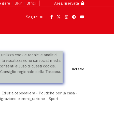
 e gare
|
URP
|
Uffici
Area riservata
Seguici su
utilizza cookie tecnici e analitici.
 la visualizzazione sui social media.
nsenti all’uso di questi cookie.
Indietro
l Consiglio regionale della Toscana.
 Edilizia ospedaliera - Politiche per la casa -
Emigrazione e immigrazione - Sport