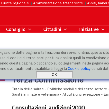
Giunta regionale
|
Amministrazione trasparente
|
Avvisi, bandi
gazione delle pagine e la fruizione dei servizi online, questo sito 
zzo di cookie di terze parti per funzionalità quali la condivisione e
ndo questa pagina o cliccando su collegamenti nella pagina acco
sultazioni, audizioni
ome eventualmente disabilitarli, leggi la
Cookie policy
dei siti de
Terza commissione
Tutela della salute - Politiche sociali e del terzo settore -
Sanità animale e veterinaria - Attività di prevenzione - 
Consultazioni, audizioni 2020