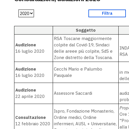
Soggetto
RSA Toscane maggiormente
Audizione
colpite dal Covid-19, Sindaci
INDA
16 luglio 2020
delle areee più colpite, SdS e
RSA 
Zone distretto della Toscana.
Audizione
Cecchi Mario e Palumbo
in m
16 luglio 2020
Pasquale
dell
Audizione
Assessore Saccardi
audi
22 aprile 2020
prob
Prop
Ispro, Fondazione Monasterio,
Ore 
Consultazione
Ordine medici, Ordine
"Pro
12 febbraio 2020
infermieri, AUSL + Universitarie,
alla