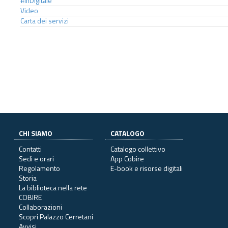
#InDigitale
Video
Carta dei servizi
CHI SIAMO
CATALOGO
Contatti
Catalogo collettivo
Sedi e orari
App Cobire
Regolamento
E-book e risorse digitali
Storia
La biblioteca nella rete
COBIRE
Collaborazioni
Scopri Palazzo Cerretani
Avvisi