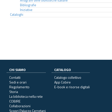
Anagrafe delle biblioteche italiane
Bibliografie
Iniziative
Cataloghi
CHI SIAMO
CATALOGO
Contatti
Catalogo collettivo
Sedi e orari
App Cobire
Regolamento
E-book e risorse digitali
Storia
La biblioteca nella rete
COBIRE
Collaborazioni
Scopri Palazzo Cerretani