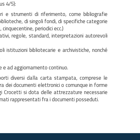
us 4/5):
ri e strumenti di riferimento, come bibliografie
biblioteche, di singoli fondi, di specifiche categorie
, cinquecentine, periodici ecc.)
tivi, regole, standard, interpretazioni autorevoli
i istituzioni bibliotecarie e archivistiche, nonché
.
rie e ad aggiornamento continuo.
porti diversi dalla carta stampata, comprese le
tura dei documenti elettronici o comunque in forme
gi Crocetti si dota delle attrezzature necessarie
ormati rappresentati fra i documenti posseduti.