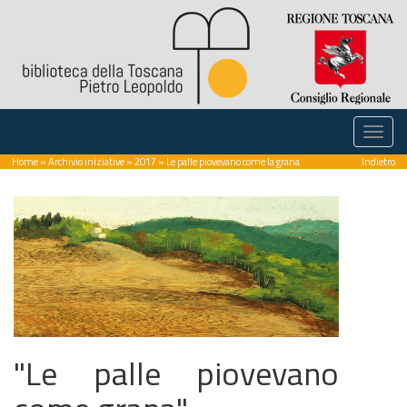
Home
»
Archivio iniziative
»
2017
» Le palle piovevano come la grana
Indietro
"Le palle piovevano