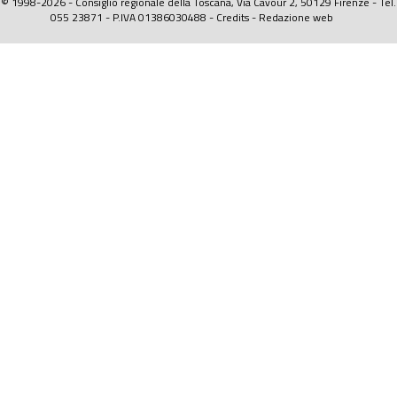
© 1998-2026 - Consiglio regionale della Toscana, Via Cavour 2, 50129 Firenze - Tel.
055 23871 - P.IVA 01386030488 -
Credits
-
Redazione web