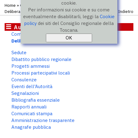
cookie.
Home
»
Organismi istituzionali
»
Autorità partecipazione
»
Per informazioni sui cookie e su come
Deliberazioni
Indietro
eventualmente disabilitarli, leggi la
Cookie
policy
dei siti del Consiglio regionale della
Autorità partecipazione
Toscana.
Composizione
Deliberazioni
Sedute
Dibattito pubblico regionale
Progetti ammessi
Processi partecipativi locali
Consulenze
Eventi dell'Autorità
Segnalazioni
Bibliografia essenziale
Rapporti annuali
Comunicati stampa
Amministrazione trasparente
Anagrafe pubblica