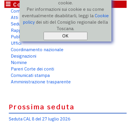
cookie.
Consiglio delle Autonomie locali
Per informazioni sui cookie e su come
Composizione
eventualmente disabilitarli, leggi la
Cookie
Atti assegnati e pareri
policy
dei siti del Consiglio regionale della
Sedute
Toscana.
Rapporti annuali
Pubblicazioni
Uffici
Coordinamento nazionale
Designazioni
Nomine
Pareri Corte dei conti
Comunicati stampa
Amministrazione trasparente
Prossima seduta
Seduta CAL 8 del 27 luglio 2026