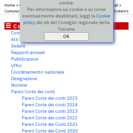
cookie.
Home
»
Organismi istituzionali
»
Consiglio delle autonomie locali
»
Per informazioni sui cookie e su come
Comunicati
Indietro
eventualmente disabilitarli, leggi la
Cookie
policy
dei siti del Consiglio regionale della
Consiglio delle Autonomie locali
Toscana.
Composizione
Atti assegnati e pareri
Sedute
Rapporti annuali
Pubblicazioni
Uffici
Coordinamento nazionale
Designazioni
Nomine
Pareri Corte dei conti
Pareri Corte dei conti 2025
Pareri Corte dei conti 2024
Pareri Corte dei conti 2023
Pareri Corte dei conti 2022
Pareri Corte dei Conti 2021
Pareri Corte dei Conti 2020