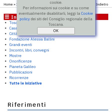
cookie.
Home
» Iniziative
Indietro
Per informazioni sui cookie e su come
eventualmente disabilitarli, leggi la
Cookie
Iniziative
policy
dei siti del Consiglio regionale della
Toscana 2050
Toscana.
Casa Toscana. Outpost per PMI
Città murate
Fondazione Alessia Ballini
Grandi eventi
Incontri, libri, convegni
Mostre
Onorificenze
Pianeta Galileo
Pubblicazioni
Ricorrenze
Tutte le iniziative
Riferimenti