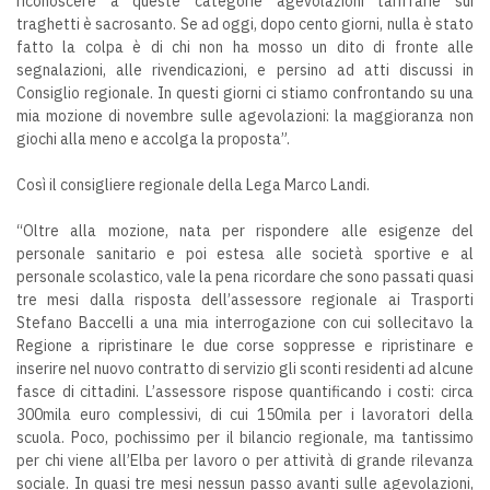
riconoscere a queste categorie agevolazioni tariffarie sui
traghetti è sacrosanto. Se ad oggi, dopo cento giorni, nulla è stato
fatto la colpa è di chi non ha mosso un dito di fronte alle
segnalazioni, alle rivendicazioni, e persino ad atti discussi in
Consiglio regionale. In questi giorni ci stiamo confrontando su una
mia mozione di novembre sulle agevolazioni: la maggioranza non
giochi alla meno e accolga la proposta”.
Così il consigliere regionale della Lega Marco Landi.
“Oltre alla mozione, nata per rispondere alle esigenze del
personale sanitario e poi estesa alle società sportive e al
personale scolastico, vale la pena ricordare che sono passati quasi
tre mesi dalla risposta dell’assessore regionale ai Trasporti
Stefano Baccelli a una mia interrogazione con cui sollecitavo la
Regione a ripristinare le due corse soppresse e ripristinare e
inserire nel nuovo contratto di servizio gli sconti residenti ad alcune
fasce di cittadini. L’assessore rispose quantificando i costi: circa
300mila euro complessivi, di cui 150mila per i lavoratori della
scuola. Poco, pochissimo per il bilancio regionale, ma tantissimo
per chi viene all’Elba per lavoro o per attività di grande rilevanza
sociale. In quasi tre mesi nessun passo avanti sulle agevolazioni,