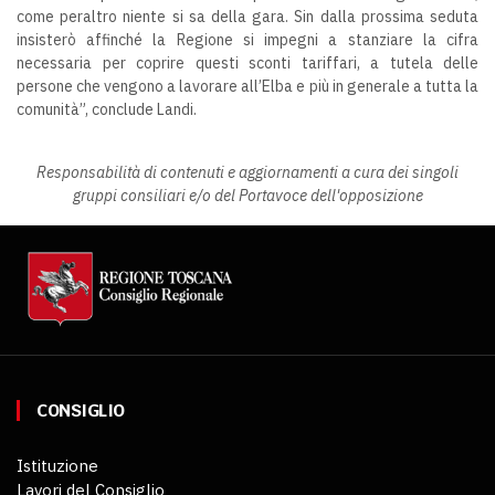
come peraltro niente si sa della gara. Sin dalla prossima seduta
insisterò affinché la Regione si impegni a stanziare la cifra
necessaria per coprire questi sconti tariffari, a tutela delle
persone che vengono a lavorare all’Elba e più in generale a tutta la
comunità”, conclude Landi.
Responsabilità di contenuti e aggiornamenti a cura dei singoli
gruppi consiliari e/o del Portavoce dell'opposizione
CONSIGLIO
Istituzione
Lavori del Consiglio