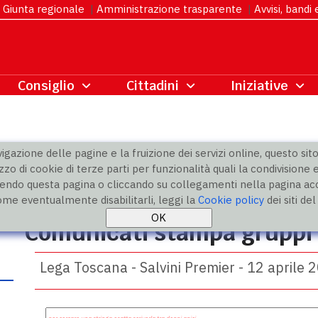
Giunta regionale
|
Amministrazione trasparente
|
Avvisi, bandi
gazione delle pagine e la fruizione dei servizi online, questo sito 
zzo di cookie di terze parti per funzionalità quali la condivisione e
ndo questa pagina o cliccando su collegamenti nella pagina acco
ome eventualmente disabilitarli, leggi la
Cookie policy
dei siti de
Comunicati stampa gruppi p
Lega Toscana - Salvini Premier - 12 aprile 