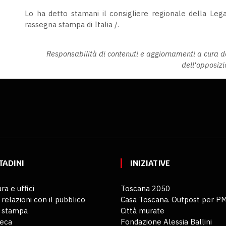
Lo ha detto stamani il consigliere regionale della Lega
rassegna stampa di Italia /.
Responsabilità di contenuti e aggiornamenti a cura dei
dell'opposiz
TADINI
INIZIATIVE
ra e uffici
Toscana 2050
 relazioni con il pubblico
Casa Toscana. Outpost per P
o stampa
Città murate
teca
Fondazione Alessia Ballini