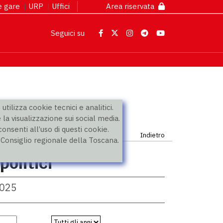
 e gare
|
URP
|
Uffici
Area riservata
Seguici su
utilizza cookie tecnici e analitici.
 la visualizzazione sui social media.
nsenti all’uso di questi cookie.
Indietro
l Consiglio regionale della Toscana.
olitici
2025