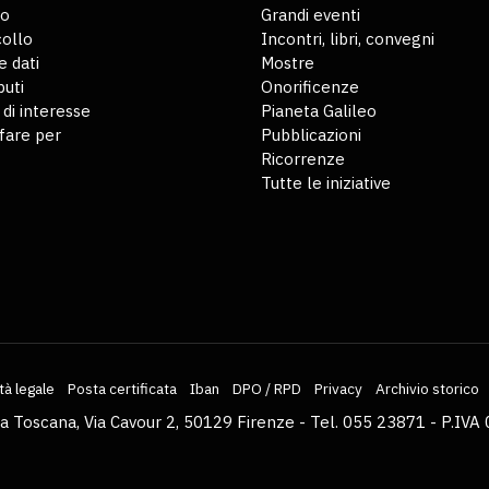
io
Grandi eventi
ollo
Incontri, libri, convegni
 dati
Mostre
buti
Onorificenze
 di interesse
Pianeta Galileo
fare per
Pubblicazioni
Ricorrenze
Tutte le iniziative
tà legale
Posta certificata
Iban
DPO / RPD
Privacy
Archivio storico
la Toscana, Via Cavour 2, 50129 Firenze - Tel. 055 23871 - P.I