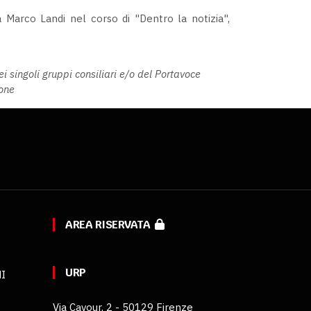
 Marco Landi nel corso di "Dentro la notizia",
 singoli gruppi consiliari e/o del Portavoce
ione
AREA RISERVATA
URP
MI
Via Cavour, 2 - 50129 Firenze