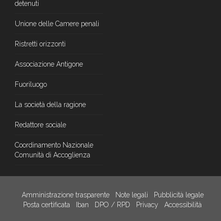
detenuti
Unione delle Camere penali
Ristretti orizzonti
Associazione Antigone
Fuoriluogo
La società della ragione
Redattore sociale
Coordinamento Nazionale
Comunità di Accoglienza
Amministrazione trasparente
Note legali
Pubblicità legale
Posta certificata
Iban
DPO / RPD
Privacy
Accessibilità