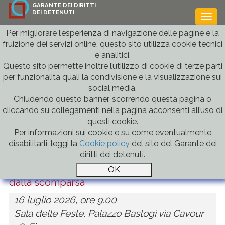
GARANTE DEI DIRITTI
DEI DETENUTI
Togg
navi
Per migliorare l’esperienza di navigazione delle pagine e la
fruizione dei servizi online, questo sito utilizza cookie tecnici
e analitici.
Home
» Iniziative
Indietro
Questo sito permette inoltre l’utilizzo di cookie di terze parti
per funzionalità quali la condivisione e la visualizzazione sui
Iniziative
social media.
Chiudendo questo banner, scorrendo questa pagina o
In queste pagine sono presentate le iniziative
cliccando su collegamenti nella pagina acconsenti all’uso di
promosse dal Garante o alle quali il Garante
questi cookie.
partecipa.
Per informazioni sui cookie e su come eventualmente
disabilitarli, leggi la
Cookie policy
del sito del Garante dei
1
2
3
4
5
6
7
8
9
10
...
>>
diritti dei detenuti.
In ricordo di Alessandro Margara a dieci anni
dalla scomparsa
16 luglio 2026, ore 9.00
Sala delle Feste, Palazzo Bastogi via Cavour