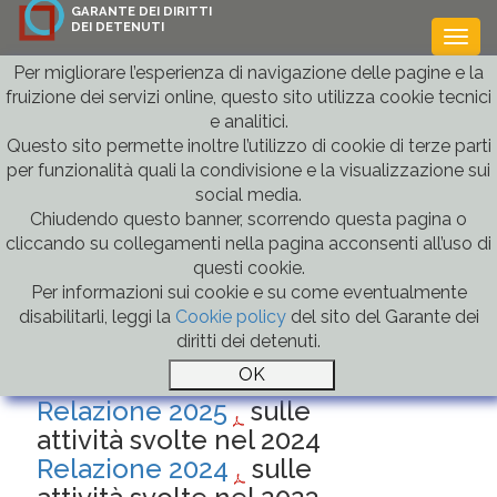
GARANTE DEI DIRITTI
DEI DETENUTI
Togg
navi
Per migliorare l’esperienza di navigazione delle pagine e la
fruizione dei servizi online, questo sito utilizza cookie tecnici
e analitici.
Home
» Relazioni
Indietro
Questo sito permette inoltre l’utilizzo di cookie di terze parti
per funzionalità quali la condivisione e la visualizzazione sui
Relazioni annuali
social media.
Chiudendo questo banner, scorrendo questa pagina o
cliccando su collegamenti nella pagina acconsenti all’uso di
questi cookie.
Relazioni del Garante
Per informazioni sui cookie e su come eventualmente
disabilitarli, leggi la
Cookie policy
del sito del Garante dei
Giuseppe Fanfani
diritti dei detenuti.
Relazione2026
sulle
attività svolte nel 2025
Relazione 2025
sulle
attività svolte nel 2024
Relazione 2024
sulle