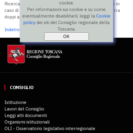
cookie.
Ricerca con parole chiave non ammesse (ad esempio in
Per informazioni sui cookie e su come
caso di ricerche con un solo carattere non racchiuso tra
eventualmente disabilitarli, leggi la
Cookie
doppi apici)
policy
dei siti del Consiglio regionale della
Toscana.
Indietro
CONSIGLIO
Istituzione
Lavori del Consiglio
Leggi atti documenti
Organismi istituzionali
OLI - Osservatorio legislativo interregionale