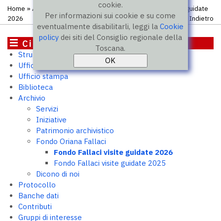
cookie.
Home
»
Archivio
»
Fondo Oriana Fallaci
» Fondo Fallaci visite guidate
Per informazioni sui cookie e su come
2026
Indietro
eventualmente disabilitarli, leggi la
Cookie
policy
dei siti del Consiglio regionale della
Cittadini
Toscana.
Struttura e uffici
Ufficio relazioni con il pubblico
Ufficio stampa
Biblioteca
Archivio
Servizi
Iniziative
Patrimonio archivistico
Fondo Oriana Fallaci
Fondo Fallaci visite guidate 2026
Fondo Fallaci visite guidate 2025
Dicono di noi
Protocollo
Banche dati
Contributi
Gruppi di interesse