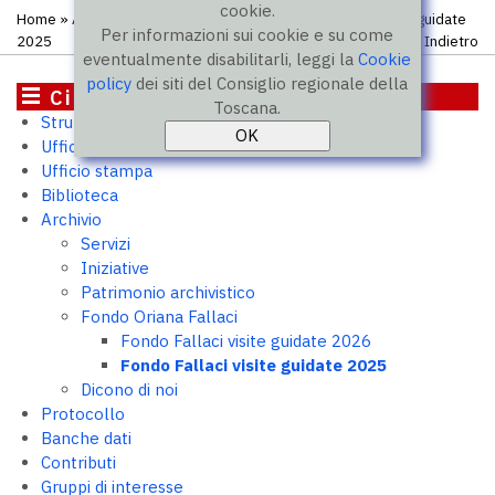
cookie.
Home
»
Archivio
»
Fondo Oriana Fallaci
» Fondo Fallaci visite guidate
Per informazioni sui cookie e su come
2025
Indietro
eventualmente disabilitarli, leggi la
Cookie
policy
dei siti del Consiglio regionale della
Cittadini
Toscana.
Struttura e uffici
Ufficio relazioni con il pubblico
Ufficio stampa
Biblioteca
Archivio
Servizi
Iniziative
Patrimonio archivistico
Fondo Oriana Fallaci
Fondo Fallaci visite guidate 2026
Fondo Fallaci visite guidate 2025
Dicono di noi
Protocollo
Banche dati
Contributi
Gruppi di interesse