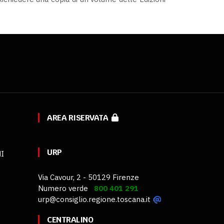
AREA RISERVATA
URP
MI
Via Cavour, 2 - 50129 Firenze
Numero verde
800 401 291
urp@consiglio.regione.toscana.it
CENTRALINO