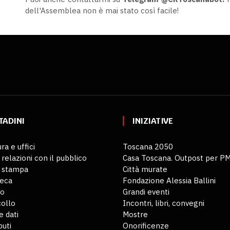
dell'Assemblea non è mai stato così facile!
TADINI
INIZIATIVE
ra e uffici
Toscana 2050
 relazioni con il pubblico
Casa Toscana. Outpost per P
o stampa
Città murate
teca
Fondazione Alessia Ballini
io
Grandi eventi
ollo
Incontri, libri, convegni
 dati
Mostre
buti
Onorificenze