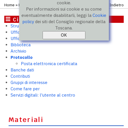
cookie.
Home
» Protocollo
Indietro
Per informazioni sui cookie e su come
eventualmente disabilitarli, leggi la
Cookie
Cittadini
policy
dei siti del Consiglio regionale della
Struttura e uffici
Toscana.
Ufficio relazioni con il pubblico
Ufficio stampa
Biblioteca
Archivio
Protocollo
Posta elettronica certificata
Banche dati
Contributi
Gruppi di interesse
Come fare per
Servizi digitali: l'utente al centro
Materiali