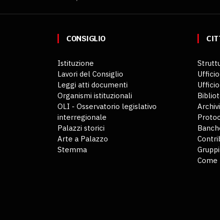
CONSIGLIO
CIT
Istituzione
Struttu
Lavori del Consiglio
Ufficio
Leggi atti documenti
Uffici
Organismi istituzionali
Biblio
OLI - Osservatorio legislativo
Archiv
interregionale
Protoc
Palazzi storici
Banche
Arte a Palazzo
Contri
Stemma
Gruppi
Come 