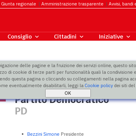
Giunta regionale
|
Amministrazione trasparente
|
Avvisi, bandi
gazione delle pagine e la fruizione dei servizi online, questo sito 
zzo di cookie di terze parti per funzionalità quali la condivisione e
ndo questa pagina o cliccando su collegamenti nella pagina acco
ico
ome eventualmente disabilitarli, leggi la
Cookie policy
dei siti de
Partito Democratico
PD
Bezzini Simone
Presidente