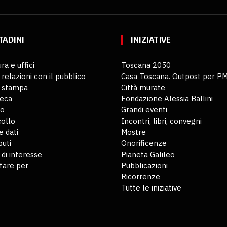
TADINI
INIZIATIVE
ra e uffici
Toscana 2050
 relazioni con il pubblico
Casa Toscana. Outpost per P
o stampa
Città murate
teca
Fondazione Alessia Ballini
io
Grandi eventi
ollo
Incontri, libri, convegni
 dati
Mostre
buti
Onorificenze
 di interesse
Pianeta Galileo
fare per
Pubblicazioni
Ricorrenze
Tutte le iniziative