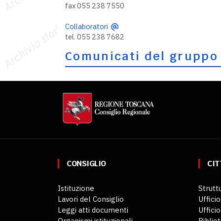
fax 055 238 7550
Collaboratori
tel. 055 238 7682
Comunicati del gruppo
CONSIGLIO
CIT
Istituzione
Struttu
Lavori del Consiglio
Ufficio
Leggi atti documenti
Uffici
Organismi istituzionali
Biblio