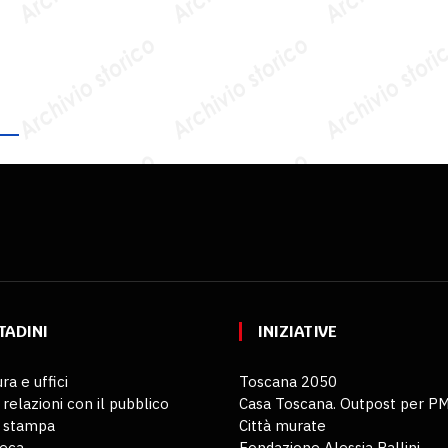
TADINI
INIZIATIVE
ra e uffici
Toscana 2050
 relazioni con il pubblico
Casa Toscana. Outpost per P
o stampa
Città murate
teca
Fondazione Alessia Ballini