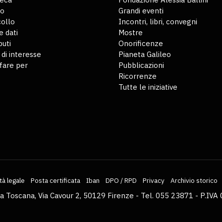
io
Grandi eventi
ollo
Incontri, libri, convegni
 dati
Mostre
buti
Onorificenze
 di interesse
Pianeta Galileo
fare per
Pubblicazioni
Ricorrenze
Tutte le iniziative
tà legale
Posta certificata
Iban
DPO / RPD
Privacy
Archivio storico
la Toscana, Via Cavour 2, 50129 Firenze - Tel. 055 23871 - P.I