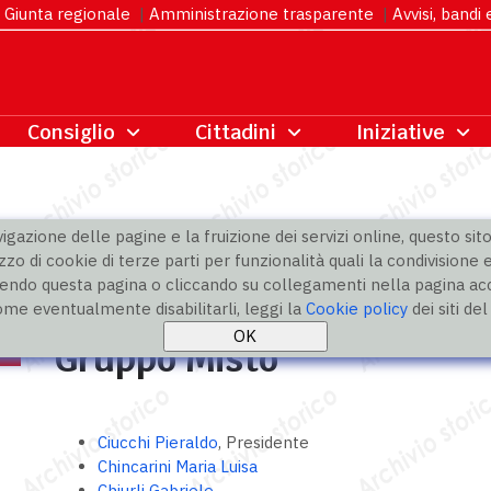
Giunta regionale
|
Amministrazione trasparente
|
Avvisi, bandi
gazione delle pagine e la fruizione dei servizi online, questo sito 
zzo di cookie di terze parti per funzionalità quali la condivisione e
ndo questa pagina o cliccando su collegamenti nella pagina acco
i
» Gruppo Misto
ome eventualmente disabilitarli, leggi la
Cookie policy
dei siti de
Gruppo Misto
Ciucchi Pieraldo
, Presidente
Chincarini Maria Luisa
Chiurli Gabriele