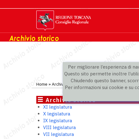
Per migliorare l’esperienza di navi
Questo sito permette inoltre l’utili
Chiudendo questo banner, scorre
Home
»
Archivio storico
»
IX legislatura
»
Gruppi politic
Per informazioni sui cookie e su c
Archivio storico
XI legislatura
X legislatura
IX legislatura
VIII legislatura
VII legislatura