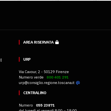
AREA RISERVATA
URP
MI
Via Cavour, 2 - 50129 Firenze
Numero verde
800 401 291
urp@consiglio.regione.toscana.it
CENTRALINO
Numero
055 23871
dal lunedì al venerdì 8:00 – 18:00