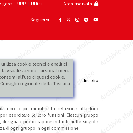
 e gare
|
URP
|
Uffici
Area riservata
Seguici su
utilizza cookie tecnici e analitici.
 la visualizzazione sui social media.
nsenti all’uso di questi cookie.
Indietro
l Consiglio regionale della Toscana.
da uno o più membri. In relazione alla loro
 per esercitare le loro funzioni. Ciascun gruppo
 designa i propri rappresentanti nelle singole
za di ogni gruppo in ogni commissione.