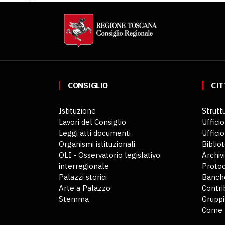
CONSIGLIO
CIT
Istituzione
Struttu
Lavori del Consiglio
Ufficio
Leggi atti documenti
Uffici
Organismi istituzionali
Biblio
OLI - Osservatorio legislativo
Archiv
interregionale
Protoc
Palazzi storici
Banche
Arte a Palazzo
Contri
Stemma
Gruppi
Come 