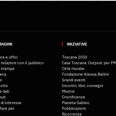
TADINI
INIZIATIVE
ra e uffici
Toscana 2050
 relazioni con il pubblico
Casa Toscana. Outpost per P
o stampa
Città murate
teca
Fondazione Alessia Ballini
io
Grandi eventi
ollo
Incontri, libri, convegni
 dati
Mostre
buti
Onorificenze
 di interesse
Pianeta Galileo
fare per
Pubblicazioni
Ricorrenze