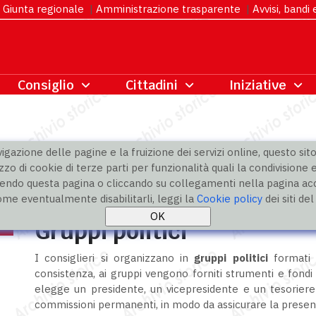
Giunta regionale
|
Amministrazione trasparente
|
Avvisi, bandi
gazione delle pagine e la fruizione dei servizi online, questo sito 
zzo di cookie di terze parti per funzionalità quali la condivisione e
ndo questa pagina o cliccando su collegamenti nella pagina acco
i
ome eventualmente disabilitarli, leggi la
Cookie policy
dei siti de
Gruppi politici
I consiglieri si organizzano in
gruppi politici
formati 
consistenza, ai gruppi vengono forniti strumenti e fondi
elegge un presidente, un vicepresidente e un tesoriere;
commissioni permanenti, in modo da assicurare la presen