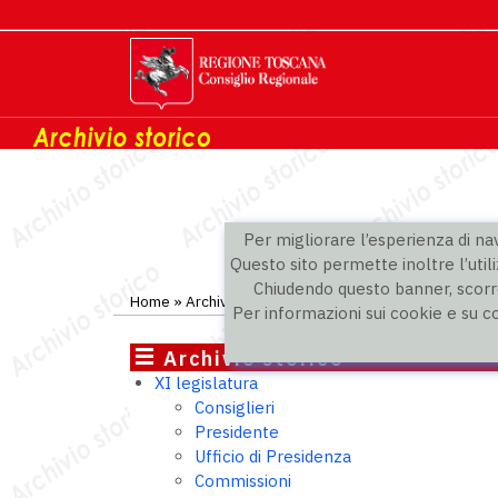
Per migliorare l’esperienza di navi
Questo sito permette inoltre l’utili
Chiudendo questo banner, scorre
Home
»
Archivio storico
»
XI legislatura
» Gruppi politic
Per informazioni sui cookie e su c
Archivio storico
XI legislatura
Consiglieri
Presidente
Ufficio di Presidenza
Commissioni