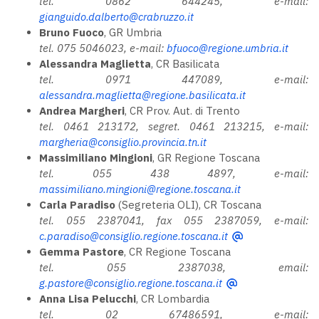
tel. 0862 644245, e-mail:
gianguido.dalberto@crabruzzo.it
Bruno Fuoco
, GR Umbria
tel. 075 5046023, e-mail:
bfuoco@regione.umbria.it
Alessandra Maglietta
, CR Basilicata
tel. 0971 447089, e-mail:
alessandra.maglietta@regione.basilicata.it
Andrea Margheri
, CR Prov. Aut. di Trento
tel. 0461 213172, segret. 0461 213215, e-mail:
margheria@consiglio.provincia.tn.it
Massimiliano Mingioni
, GR Regione Toscana
tel. 055 438 4897, e-mail:
massimiliano.mingioni@regione.toscana.it
Carla Paradiso
(Segreteria OLI), CR Toscana
tel. 055 2387041, fax 055 2387059, e-mail:
c.paradiso@consiglio.regione.toscana.it
Gemma Pastore
, CR Regione Toscana
tel. 055 2387038, email:
g.pastore@consiglio.regione.toscana.it
Anna Lisa Pelucchi
, CR Lombardia
tel. 02 67486591, e-mail: