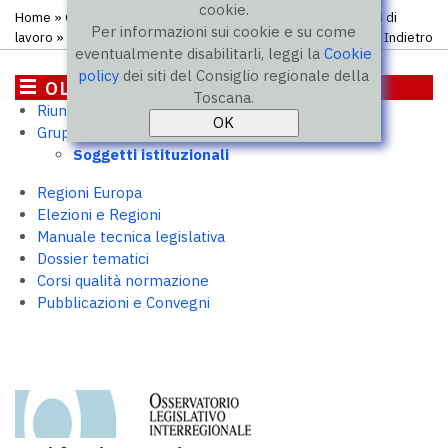
cookie.
Home
»
OLI - Osservatorio legislativo interregionale
»
Gruppi di
Per informazioni sui cookie e su come
lavoro
» Soggetti istituzionali
Indietro
eventualmente disabilitarli, leggi la
Cookie
policy
dei siti del Consiglio regionale della
OLI - Osservatorio legislativo
Toscana.
Riunioni
interregionale
Gruppi di lavoro
Soggetti istituzionali
Regioni Europa
Elezioni e Regioni
Manuale tecnica legislativa
Dossier tematici
Corsi qualità normazione
Pubblicazioni e Convegni