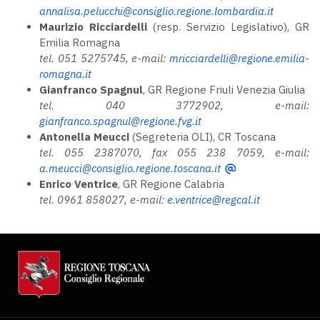
annalisa.pelucchi@consiglio.regione.lombardia.it
Maurizio Ricciardelli
(resp. Servizio Legislativo), GR
Emilia Romagna
tel. 051 5275745, e-mail:
mricciardelli@regione.emilia-
romagna.it
Gianfranco Spagnul
, GR Regione Friuli Venezia Giulia
tel. 040 3772902, e-mail:
gianfranco.spagnul@regione.fvg.it
Antonella Meucci
(Segreteria OLI), CR Toscana
tel. 055 2387070, fax 055 238 7059, e-mail:
a.meucci@consiglio.regione.toscana.it
Enrico
Ventrice
, GR Regione Calabria
tel. 0961 858027, e-mail:
e.ventrice@regcal.it