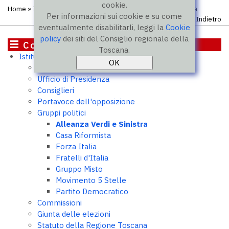
cookie.
Home
»
Istituzione
»
Gruppi politici
» Alleanza Verdi e Sinistra
Per informazioni sui cookie e su come
Indietro
eventualmente disabilitarli, leggi la
Cookie
policy
dei siti del Consiglio regionale della
Consiglio
Toscana.
Istituzione
Presidente
Ufficio di Presidenza
Consiglieri
Portavoce dell'opposizione
Gruppi politici
Alleanza Verdi e Sinistra
Casa Riformista
Forza Italia
Fratelli d'Italia
Gruppo Misto
Movimento 5 Stelle
Partito Democratico
Commissioni
Giunta delle elezioni
Statuto della Regione Toscana