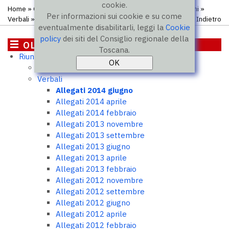
cookie.
Home
»
OLI - Osservatorio legislativo interregionale
»
Riunioni
»
Per informazioni sui cookie e su come
Verbali
» Allegati 2014 giugno
Indietro
eventualmente disabilitarli, leggi la
Cookie
policy
dei siti del Consiglio regionale della
OLI - Osservatorio legislativo
Toscana.
Riunioni
interregionale
Ordini del giorno
Verbali
Allegati 2014 giugno
Allegati 2014 aprile
Allegati 2014 febbraio
Allegati 2013 novembre
Allegati 2013 settembre
Allegati 2013 giugno
Allegati 2013 aprile
Allegati 2013 febbraio
Allegati 2012 novembre
Allegati 2012 settembre
Allegati 2012 giugno
Allegati 2012 aprile
Allegati 2012 febbraio