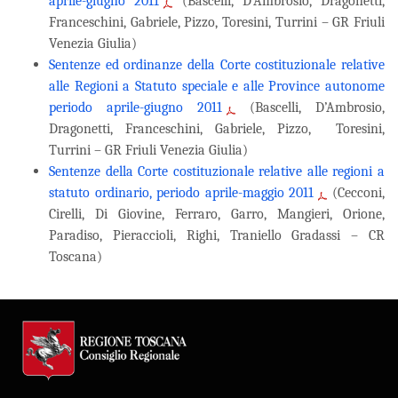
aprile-giugno 2011
(Bascelli, D’Ambrosio, Dragonetti,
Franceschini, Gabriele, Pizzo, Toresini, Turrini – GR Friuli
Venezia Giulia)
Sentenze ed ordinanze della Corte costituzionale relative
alle Regioni a Statuto speciale e alle Province autonome
periodo aprile-giugno 2011
(Bascelli, D’Ambrosio,
Dragonetti, Franceschini, Gabriele, Pizzo, Toresini,
Turrini – GR Friuli Venezia Giulia)
Sentenze della Corte costituzionale relative alle regioni a
statuto ordinario, periodo aprile-maggio 2011
(Cecconi,
Cirelli, Di Giovine, Ferraro, Garro, Mangieri, Orione,
Paradiso, Pieraccioli, Righi, Traniello Gradassi – CR
Toscana)