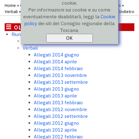
cookie.
Home
»
OLI - Osservatorio legislativo interregionale
»
Riunioni
»
Per informazioni sui cookie e su come
Verbali
» Allegati 2011 giugno
Indietro
eventualmente disabilitarli, leggi la
Cookie
policy
dei siti del Consiglio regionale della
OLI - Osservatorio legislativo
Toscana.
Riunioni
interregionale
Ordini del giorno
Verbali
Allegati 2014 giugno
Allegati 2014 aprile
Allegati 2014 febbraio
Allegati 2013 novembre
Allegati 2013 settembre
Allegati 2013 giugno
Allegati 2013 aprile
Allegati 2013 febbraio
Allegati 2012 novembre
Allegati 2012 settembre
Allegati 2012 giugno
Allegati 2012 aprile
Allegati 2012 febbraio