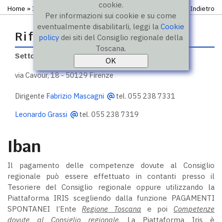
cookie.
Home
» Iban
Indietro
Per informazioni sui cookie e su come
eventualmente disabilitarli, leggi la
Cookie
Riferimenti
policy
dei siti del Consiglio regionale della
Toscana.
Settore Bilancio e finanze
via Cavour, 18 - 50129 Firenze
Dirigente
Fabrizio Mascagni
tel. 055 238 7331
Leonardo Grassi
tel. 055 238 7319
Iban
Il pagamento delle competenze dovute al Consiglio
regionale può essere effettuato in contanti presso il
Tesoriere del Consiglio regionale oppure utilizzando la
Piattaforma IRIS scegliendo dalla funzione PAGAMENTI
SPONTANEI l’Ente
Regione Toscana
e poi
Competenze
dovute al Consiglio regionale
. La Piattaforma Iris è