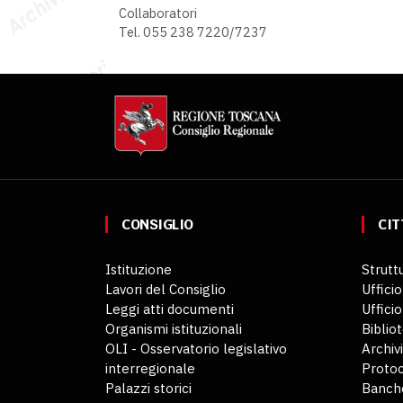
Collaboratori
Tel. 055 238 7220/7237
CONSIGLIO
CIT
Istituzione
Struttu
Lavori del Consiglio
Ufficio
Leggi atti documenti
Uffici
Organismi istituzionali
Biblio
OLI - Osservatorio legislativo
Archiv
interregionale
Protoc
Palazzi storici
Banche