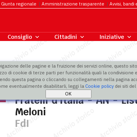
Giunta regionale
|
Amministrazione trasparente
|
Avvisi, bandi
gazione delle pagine e la fruizione dei servizi online, questo sito 
zzo di cookie di terze parti per funzionalità quali la condivisione e
ndo questa pagina o cliccando su collegamenti nella pagina acco
» Fratelli d`Italia - AN - Liste civiche per Giorgia Meloni
ome eventualmente disabilitarli, leggi la
Cookie policy
dei siti de
Fratelli d'Italia - AN - Li
Meloni
FdI