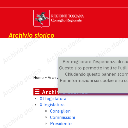
Per migliorare l’esperienza di navi
Questo sito permette inoltre l’utili
Chiudendo questo banner, scorre
Home
»
Archivio storico
»
X legislatura
»
Gruppi politici
Per informazioni sui cookie e su c
Archivio storico
XI legislatura
X legislatura
Consiglieri
Commissioni
Presidente