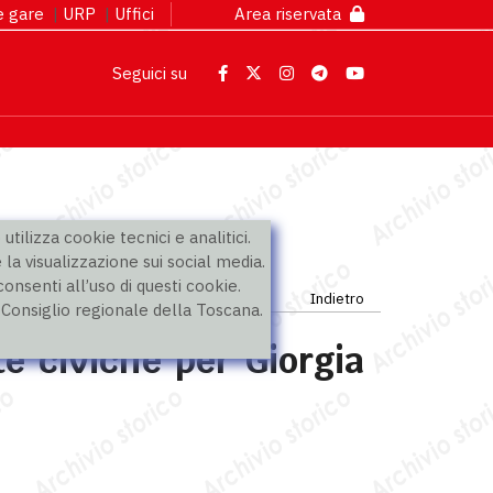
 e gare
|
URP
|
Uffici
Area riservata
Seguici su
utilizza cookie tecnici e analitici.
 la visualizzazione sui social media.
nsenti all’uso di questi cookie.
Indietro
l Consiglio regionale della Toscana.
ste civiche per Giorgia