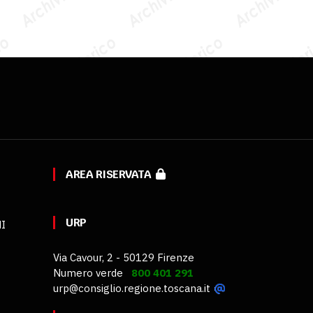
AREA RISERVATA
URP
MI
Via Cavour, 2 - 50129 Firenze
Numero verde
800 401 291
urp@consiglio.regione.toscana.it