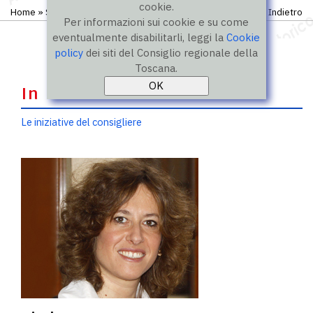
cookie.
Home
»
Storico
»
IX legislatura
»
Consiglieri
Indietro
Per informazioni sui cookie e su come
eventualmente disabilitarli, leggi la
Cookie
policy
dei siti del Consiglio regionale della
Toscana.
In evidenza
Le iniziative del consigliere