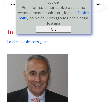
cookie.
Home
»
Storico
»
IX legislatura
»
Consiglieri
Indietro
Per informazioni sui cookie e su come
eventualmente disabilitarli, leggi la
Cookie
policy
dei siti del Consiglio regionale della
Toscana.
In evidenza
Le iniziative del consigliere