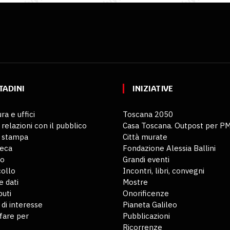
TADINI
INIZIATIVE
ra e uffici
Toscana 2050
 relazioni con il pubblico
Casa Toscana. Outpost per P
o stampa
Città murate
teca
Fondazione Alessia Ballini
io
Grandi eventi
ollo
Incontri, libri, convegni
 dati
Mostre
buti
Onorificenze
 di interesse
Pianeta Galileo
fare per
Pubblicazioni
Ricorrenze