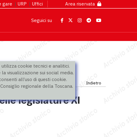
 e gare
|
URP
|
Uffici
Area riservata
Seguici su
utilizza cookie tecnici e analitici.
 la visualizzazione sui social media.
nsenti all’uso di questi cookie.
Indietro
l Consiglio regionale della Toscana.
lle legislature XI