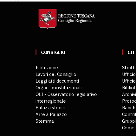
CONSIGLIO
CIT
Istituzione
Struttu
Lavori del Consiglio
Ufficio
Leggi atti documenti
Uffici
Organismi istituzionali
Biblio
OLI - Osservatorio legislativo
Archiv
interregionale
Protoc
Palazzi storici
Banche
Arte a Palazzo
Contri
Stemma
Gruppi
Come 