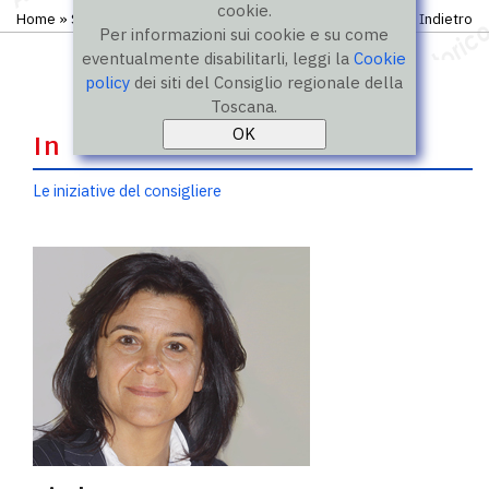
cookie.
Home
»
Storico
»
IX legislatura
»
Consiglieri
Indietro
Per informazioni sui cookie e su come
eventualmente disabilitarli, leggi la
Cookie
policy
dei siti del Consiglio regionale della
Toscana.
In evidenza
Le iniziative del consigliere