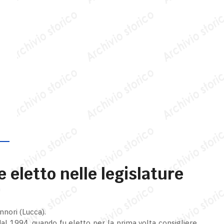
 eletto nelle legislature
nnori (Lucca).
i dal 1994, quando fu eletto per la prima volta consigliere