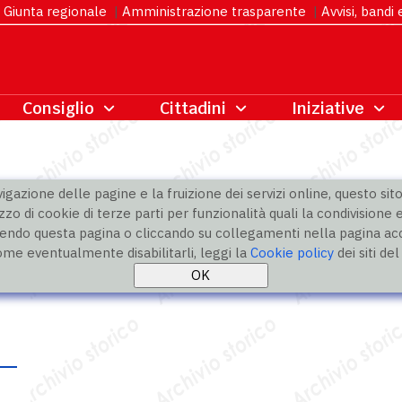
Giunta regionale
|
Amministrazione trasparente
|
Avvisi, bandi
gazione delle pagine e la fruizione dei servizi online, questo sito 
zzo di cookie di terze parti per funzionalità quali la condivisione e
ndo questa pagina o cliccando su collegamenti nella pagina acco
ome eventualmente disabilitarli, leggi la
Cookie policy
dei siti de