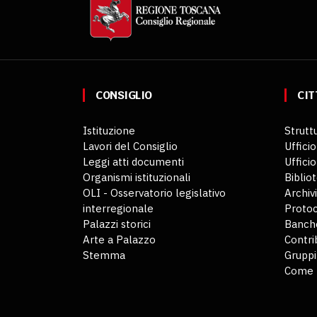
CONSIGLIO
CIT
Istituzione
Struttu
Lavori del Consiglio
Ufficio
Leggi atti documenti
Uffici
Organismi istituzionali
Biblio
OLI - Osservatorio legislativo
Archiv
interregionale
Protoc
Palazzi storici
Banche
Arte a Palazzo
Contri
Stemma
Gruppi
Come 