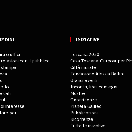
TADINI
INIZIATIVE
ra e uffici
Toscana 2050
 relazioni con il pubblico
Casa Toscana. Outpost per P
o stampa
Città murate
teca
Fondazione Alessia Ballini
io
Grandi eventi
ollo
Incontri, libri, convegni
 dati
Mostre
buti
Onorificenze
 di interesse
Pianeta Galileo
fare per
Pubblicazioni
Ricorrenze
Tutte le iniziative