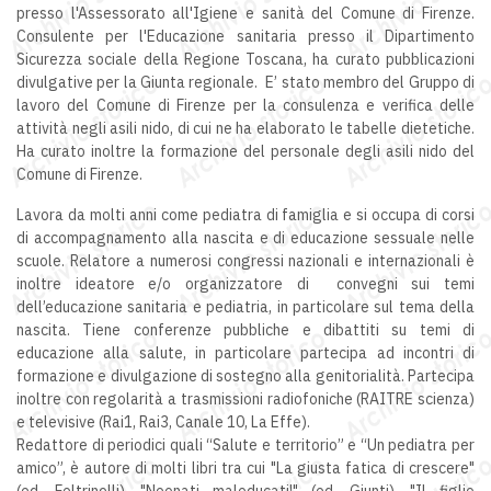
presso l'Assessorato all'Igiene e sanità del Comune di Firenze.
Consulente per l'Educazione sanitaria presso il Dipartimento
Sicurezza sociale della Regione Toscana, ha curato pubblicazioni
divulgative per la Giunta regionale. E’ stato membro del Gruppo di
lavoro del Comune di Firenze per la consulenza e verifica delle
attività negli asili nido, di cui ne ha elaborato le tabelle dietetiche.
Ha curato inoltre la formazione del personale degli asili nido del
Comune di Firenze.
Lavora da molti anni come pediatra di famiglia e si occupa di corsi
di accompagnamento alla nascita e di educazione sessuale nelle
scuole. Relatore a numerosi congressi nazionali e internazionali è
inoltre ideatore e/o organizzatore di convegni sui temi
dell’educazione sanitaria e pediatria, in particolare sul tema della
nascita. Tiene conferenze pubbliche e dibattiti su temi di
educazione alla salute, in particolare partecipa ad incontri di
formazione e divulgazione di sostegno alla genitorialità. Partecipa
inoltre con regolarità a trasmissioni radiofoniche (RAITRE scienza)
e televisive (Rai1, Rai3, Canale 10, La Effe).
Redattore di periodici quali “Salute e territorio” e “Un pediatra per
amico”, è autore di molti libri tra cui "La giusta fatica di crescere"
(ed. Feltrinelli), "Neonati maleducati!" (ed. Giunti), "Il figlio