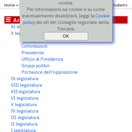
cookie.
Home
»
Storico
»
X legislatura
»
Consiglieri
Indietro
Per informazioni sui cookie e su come
eventualmente disabilitarli, leggi la
Cookie
Archivio storico
policy
dei siti del Consiglio regionale della
XI legislatura
Toscana.
X legislatura
Consiglieri
Commissioni
Presidente
Ufficio di Presidenza
Gruppi politici
Portavoce dell'opposizione
IX legislatura
VIII legislatura
VII legislatura
VI legislatura
V legislatura
IV legislatura
III legislatura
II legislatura
I legislatura