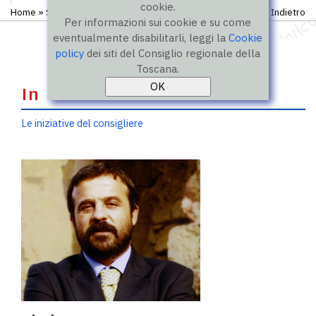
cookie.
Home
»
Storico
»
IX legislatura
»
Consiglieri
Indietro
Per informazioni sui cookie e su come
eventualmente disabilitarli, leggi la
Cookie
policy
dei siti del Consiglio regionale della
Toscana.
In evidenza
Le iniziative del consigliere