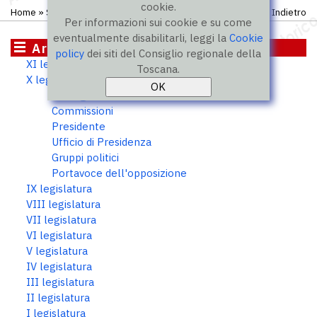
cookie.
Home
»
Storico
»
X legislatura
»
Consiglieri
Indietro
Per informazioni sui cookie e su come
eventualmente disabilitarli, leggi la
Cookie
Archivio storico
policy
dei siti del Consiglio regionale della
XI legislatura
Toscana.
X legislatura
Consiglieri
Commissioni
Presidente
Ufficio di Presidenza
Gruppi politici
Portavoce dell'opposizione
IX legislatura
VIII legislatura
VII legislatura
VI legislatura
V legislatura
IV legislatura
III legislatura
II legislatura
I legislatura