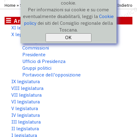
cookie.
Home
»
Storico
»
X legislatura
»
Consiglieri
Indietro
Per informazioni sui cookie e su come
eventualmente disabilitarli, leggi la
Cookie
Archivio storico
policy
dei siti del Consiglio regionale della
XI legislatura
Toscana.
X legislatura
Consiglieri
Commissioni
Presidente
Ufficio di Presidenza
Gruppi politici
Portavoce dell'opposizione
IX legislatura
VIII legislatura
VII legislatura
VI legislatura
V legislatura
IV legislatura
III legislatura
II legislatura
I legislatura