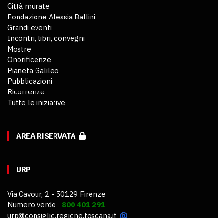
Città murate
Fondazione Alessia Ballini
Grandi eventi
Incontri, libri, convegni
Mostre
Onorificenze
Pianeta Galileo
Pubblicazioni
Ricorrenze
Tutte le iniziative
AREA RISERVATA
URP
Via Cavour, 2 - 50129 Firenze
Numero verde
800 401 291
urp@consiglio.regione.toscana.it