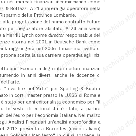
era nei mercati finanziari incominciando come
ssi & Bottazzi. A 21 anni era già operatore nella
i Risparmio delle Province Lombarde.
a alla progettazione del primo contratto Future
ato per negoziatore abilitato. A 24 anni viene
a a Merrill Lynch come
director
responsabile del
rienze ritorna nel 2001 in Deutsche Bank come
Bank raggiungerà nel 2006 il massimo livello di
propria scelta la sua carriera operativa agli inizi
tto anni Economia degli intermediari finanziari
assumendo in anni diversi anche le docenze di
dell'arte.
o "Investire nell'Arte" per Sperling & Kupfer
nato in corsi master presso la LUISS di Roma e
 è stato per anni editorialista economico per "il
 In veste di editorialista è stato, a partire
anni dell'euro per l'economia Italiana. Nel marzo
gli Analisti Finanziari un'analisi approfondita a
 del 2013 presenta a Bruxelles (unico italiano)
ean Solidarity Manifesto" in cui si sostiene la