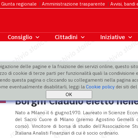
Giunta regionale
|
Amministrazione trasparente
|
Avvisi, bandi
gazione delle pagine e la fruizione dei servizi online, questo sito 
zzo di cookie di terze parti per funzionalità quali la condivisione e
ndo questa pagina o cliccando su collegamenti nella pagina acco
ome eventualmente disabilitarli, leggi la
Cookie policy
dei siti de
Borghi Claudio eletto nelle
Nato a Milano il 6 giugno1970. Laureato in Scienze Econ
del Sacro Cuore di Milano (premio Agostino Gemelli 
corso). Vincitore di borsa di studio dell'Associazione S
Italiana Analisti Finanziari di cui è socio ordinario.