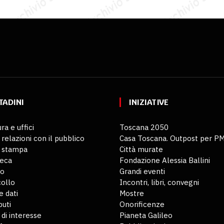
TADINI
INIZIATIVE
ra e uffici
Toscana 2050
 relazioni con il pubblico
Casa Toscana. Outpost per P
o stampa
Città murate
teca
Fondazione Alessia Ballini
io
Grandi eventi
ollo
Incontri, libri, convegni
 dati
Mostre
buti
Onorificenze
 di interesse
Pianeta Galileo