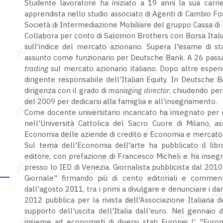
Studente lavoratore ha iniziato a 19 anni la sua carri
apprendista nello studio associato di Agenti di Cambio Fo
Società di Intermediazione Mobiliare del gruppo Cassa d
Collabora per conto di Salomon Brothers con Borsa Itali
sull'indice del mercato azionario. Supera l'esame di st
assunto come funzionario per Deutsche Bank. A 26 pass
trading
sul mercato azionario italiano. Dopo altre espe
dirigente responsabile dell'Italian Equity. In Deutsche 
dirigenza con il grado di
managing director
, chiudendo per 
del 2009 per dedicarsi alla famiglia e all'insegnamento.
Come docente universitario incaricato ha insegnato per o
nell'Università Cattolica del Sacro Cuore di Milano, 
Economia delle aziende di credito e Economia e mercato 
Sul tema dell'Economia dell'arte ha pubblicato il libr
editore, con prefazione di Francesco Micheli e ha inseg
presso lo IED di Venezia. Giornalista pubblicista dal 2010
Giornale" firmando più di cento editoriali e commenti.
dall'agosto 2011, tra i primi a divulgare e denunciare i d
2012 pubblica per la rivista dell'Associazione Italiana de
supporto dell'uscita dell'Italia dall'euro. Nel gennaio
insieme ad economisti di diversi stati Europei l' "Europ