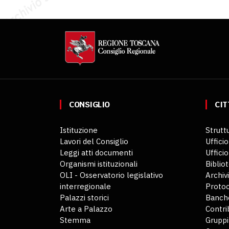
CONSIGLIO
CIT
Istituzione
Struttu
Lavori del Consiglio
Ufficio
Leggi atti documenti
Uffici
Organismi istituzionali
Biblio
OLI - Osservatorio legislativo
Archiv
interregionale
Protoc
Palazzi storici
Banche
Arte a Palazzo
Contri
Stemma
Gruppi