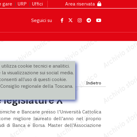
 e gare
|
URP
|
Uffici
Area riservata
Seguici su
utilizza cookie tecnici e analitici.
 la visualizzazione sui social media.
nsenti all’uso di questi cookie.
Indietro
l Consiglio regionale della Toscana.
 legislature X
omiche e Bancarie presso l'Università Cattolica
come migliore laureato dell'anno nel proprio
tudi di Banca e Borsa. Master dell'Associazione