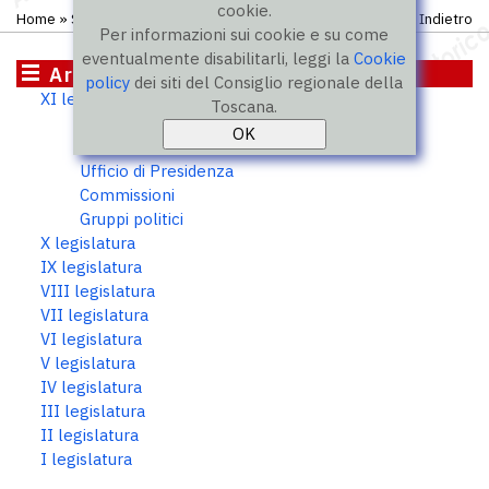
cookie.
Home
»
Storico
»
XI legislatura
»
Consiglieri
Indietro
Per informazioni sui cookie e su come
eventualmente disabilitarli, leggi la
Cookie
Archivio storico
policy
dei siti del Consiglio regionale della
XI legislatura
Toscana.
Consiglieri
Presidente
Ufficio di Presidenza
Commissioni
Gruppi politici
X legislatura
IX legislatura
VIII legislatura
VII legislatura
VI legislatura
V legislatura
IV legislatura
III legislatura
II legislatura
I legislatura