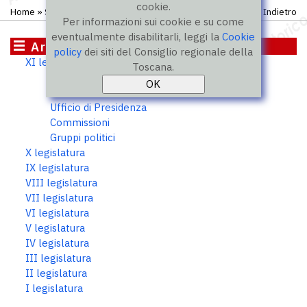
cookie.
Home
»
Storico
»
XI legislatura
»
Consiglieri
Indietro
Per informazioni sui cookie e su come
eventualmente disabilitarli, leggi la
Cookie
Archivio storico
policy
dei siti del Consiglio regionale della
XI legislatura
Toscana.
Consiglieri
Presidente
Ufficio di Presidenza
Commissioni
Gruppi politici
X legislatura
IX legislatura
VIII legislatura
VII legislatura
VI legislatura
V legislatura
IV legislatura
III legislatura
II legislatura
I legislatura