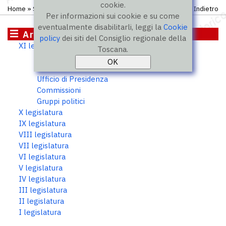
cookie.
Home
»
Storico
»
XI legislatura
»
Consiglieri
Indietro
Per informazioni sui cookie e su come
eventualmente disabilitarli, leggi la
Cookie
Archivio storico
policy
dei siti del Consiglio regionale della
XI legislatura
Toscana.
Consiglieri
Presidente
Ufficio di Presidenza
Commissioni
Gruppi politici
X legislatura
IX legislatura
VIII legislatura
VII legislatura
VI legislatura
V legislatura
IV legislatura
III legislatura
II legislatura
I legislatura